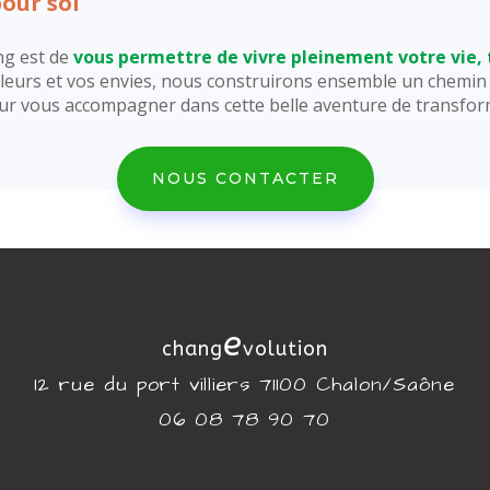
pour soi
ing est de
vous permettre de vivre pleinement votre vie, 
leurs et vos envies, nous construirons ensemble un chemin 
 pour vous accompagner dans cette belle aventure de transfo
NOUS CONTACTER
e
chang
volution
12 rue du port villiers 71100 Chalon/Saône
06 08 78 90 70