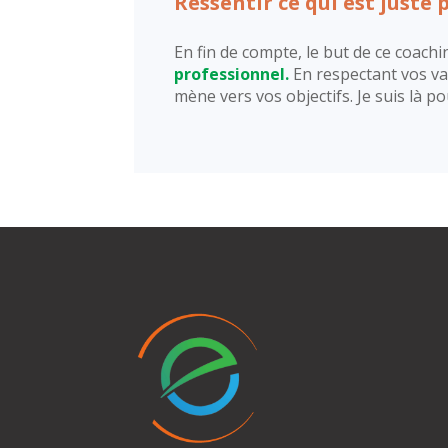
Ressentir ce qui est juste 
En fin de compte, le but de ce coach
professionnel.
En respectant vos va
mène vers vos objectifs. Je suis là