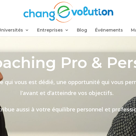
Universités
Entreprises
Blog
Événements
Ma
aching Pro & Per
qui vous est dédié, une opportunité qui vous perm
l’avant et d’atteindre vos objectifs.
tribue aussi à votre équilibre personnel et professi