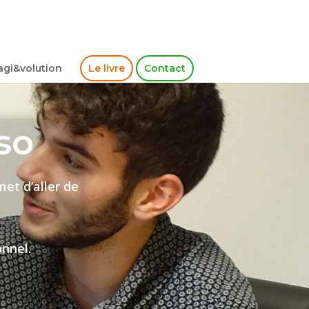
gi&volution
Le livre
Contact
so
et d’aller de
onnel.