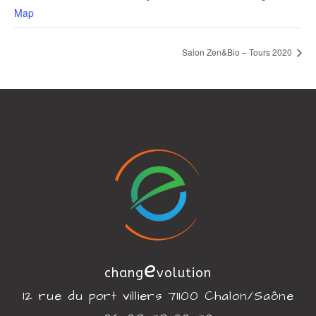
Map
Salon Zen&Bio – Tours 2020
e
chang
volution
12 rue du port villiers 71100 Chalon/Saône