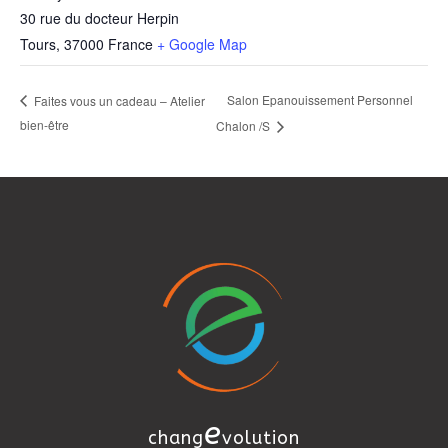
30 rue du docteur Herpin
Tours
,
37000
France
+ Google Map
Salon Epanouissement Personnel
Faites vous un cadeau – Atelier
bien-être
Chalon /S
e
chang
volution