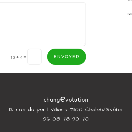
r
=
ENVOYER
10 + 4
e
chang
volution
12 rue du port villiers 71100 Chalon/Saône
06 08 78 90 70