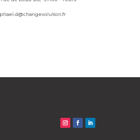
aphael.d@changevolution.fr