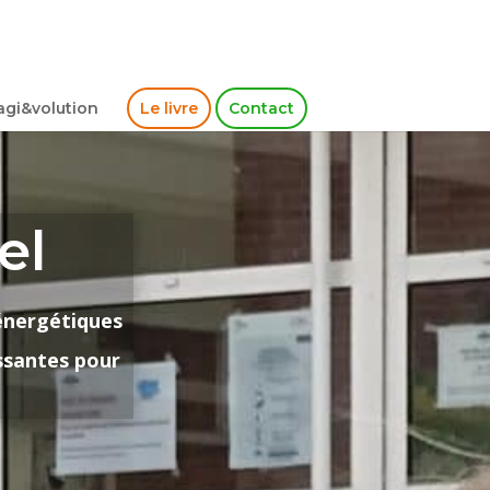
gi&volution
Le livre
Contact
el
 énergétiques
ssantes pour