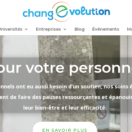
Universités
Entreprises
Blog
Événements
Ma
our votre personn
nnels ont eu aussi besoin d’un soutien, nos soins
ent de faire des pauses ressourçantes et épanoui
leur bien-être et leur efficacité.
EN SAVOIR PLUS